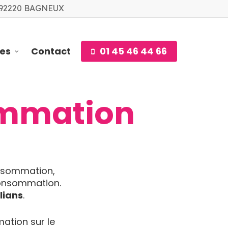
 92220 BAGNEUX
ves
Contact
01 45 46 44 66
ommation
nsommation,
 consommation.
lians
.
ation sur le