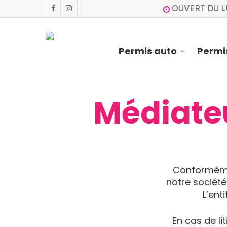
Skip
OUVERT DU L
facebook
instagram
to
main
content
Permis auto
Permi
Médiate
Conforméme
notre société
L’ent
En cas de l