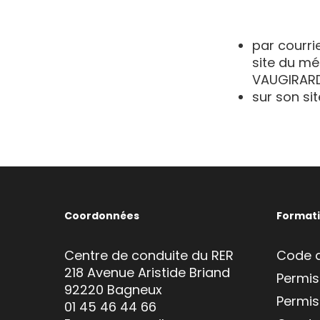
par courri
site du mé
VAUGIRARD
sur son si
Coordonnées
Format
Centre de conduite du RER
Code d
218 Avenue Aristide Briand
Permis
92220 Bagneux
Permis
01 45 46 44 66